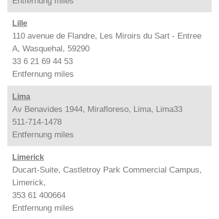
Entfernung
miles
Lille
110 avenue de Flandre, Les Miroirs du Sart - Entree
A, Wasquehal, 59290
33 6 21 69 44 53
Entfernung
miles
Lima
Av Benavides 1944, Mirafloreso, Lima, Lima33
511-714-1478
Entfernung
miles
Limerick
Ducart-Suite, Castletroy Park Commercial Campus,
Limerick,
353 61 400664
Entfernung
miles