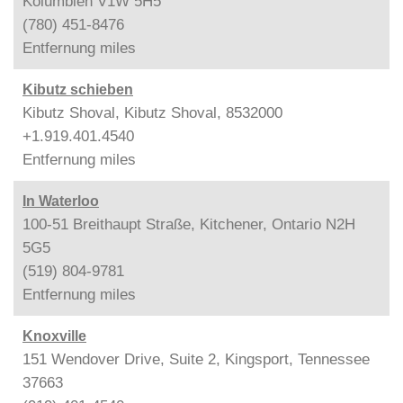
Kolumbien V1W 5H5
(780) 451-8476
Entfernung
miles
Kibutz schieben
Kibutz Shoval, Kibutz Shoval, 8532000
+1.919.401.4540
Entfernung
miles
In Waterloo
100-51 Breithaupt Straße, Kitchener, Ontario N2H
5G5
(519) 804-9781
Entfernung
miles
Knoxville
151 Wendover Drive, Suite 2, Kingsport, Tennessee
37663