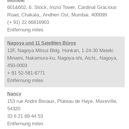
601&602, 6. Stock, Inizio Tower, Cardinal Gracious
Road, Chakala,, Andheri Ost, Mumbai, 400099
(+ 91) 22 66816903
Entfernung
miles
Nagoya und 11 Satelliten Büros
12F, Nagoya Mitsui Bldg. Honkan, 1-24-30 Meieki
Minami, Nakamura-ku, Nagoya-shi, Aichi,, Nagoya,
450-0003
+ 81 52-581-6771
Entfernung
miles
Nancy
153 rue Andre Bisiaux, Plateau de Haye, Maxeville,
54320
33 6 21 69 44 53
Entfernung
miles