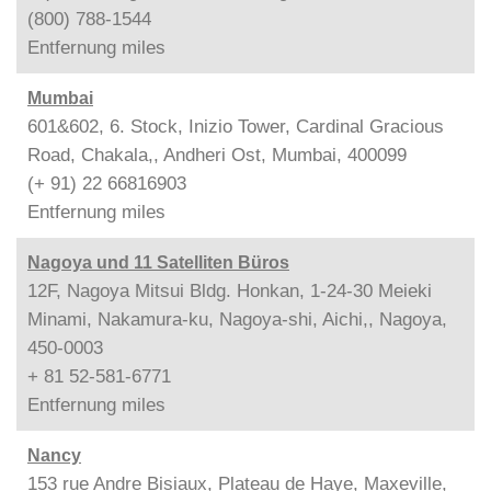
(800) 788-1544
Entfernung
miles
Mumbai
601&602, 6. Stock, Inizio Tower, Cardinal Gracious
Road, Chakala,, Andheri Ost, Mumbai, 400099
(+ 91) 22 66816903
Entfernung
miles
Nagoya und 11 Satelliten Büros
12F, Nagoya Mitsui Bldg. Honkan, 1-24-30 Meieki
Minami, Nakamura-ku, Nagoya-shi, Aichi,, Nagoya,
450-0003
+ 81 52-581-6771
Entfernung
miles
Nancy
153 rue Andre Bisiaux, Plateau de Haye, Maxeville,