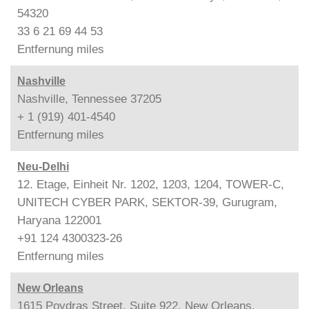
54320
33 6 21 69 44 53
Entfernung
miles
Nashville
Nashville, Tennessee 37205
+ 1 (919) 401-4540
Entfernung
miles
Neu-Delhi
12. Etage, Einheit Nr. 1202, 1203, 1204, TOWER-C,
UNITECH CYBER PARK, SEKTOR-39, Gurugram,
Haryana 122001
+91 124 4300323-26
Entfernung
miles
New Orleans
1615 Poydras Street, Suite 922, New Orleans,