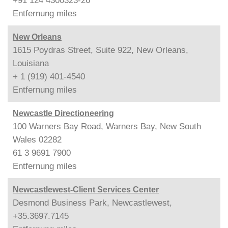
+91 124 4300323-26
Entfernung
miles
New Orleans
1615 Poydras Street, Suite 922, New Orleans,
Louisiana
+ 1 (919) 401-4540
Entfernung
miles
Newcastle Directioneering
100 Warners Bay Road, Warners Bay, New South
Wales 02282
61 3 9691 7900
Entfernung
miles
Newcastlewest-Client Services Center
Desmond Business Park, Newcastlewest,
+35.3697.7145