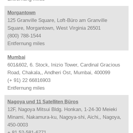
Morgantown
125 Granville Square, Loft-Büro am Granville
Square, Morgantown, West Virginia 26501
(800) 788-1544
Entfernung
miles
Mumbai
601&602, 6. Stock, Inizio Tower, Cardinal Gracious
Road, Chakala,, Andheri Ost, Mumbai, 400099
(+ 91) 22 66816903
Entfernung
miles
Nagoya und 11 Satelliten Büros
12F, Nagoya Mitsui Bldg. Honkan, 1-24-30 Meieki
Minami, Nakamura-ku, Nagoya-shi, Aichi,, Nagoya,
450-0003
+ 81 52-581-6771