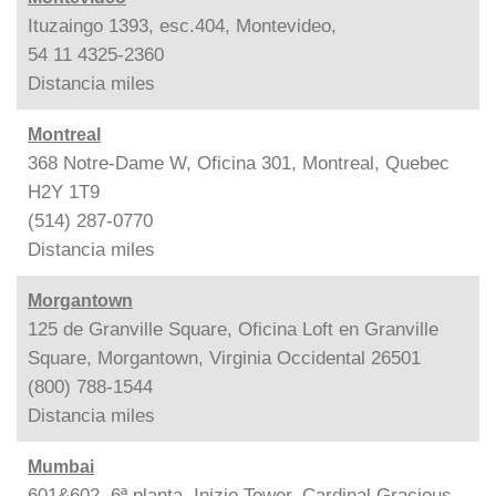
Ituzaingo 1393, esc.404, Montevideo,
54 11 4325-2360
Distancia
miles
Montreal
368 Notre-Dame W, Oficina 301, Montreal, Quebec
H2Y 1T9
(514) 287-0770
Distancia
miles
Morgantown
125 de Granville Square, Oficina Loft en Granville
Square, Morgantown, Virginia Occidental 26501
(800) 788-1544
Distancia
miles
Mumbai
601&602, 6ª planta, Inizio Tower, Cardinal Gracious