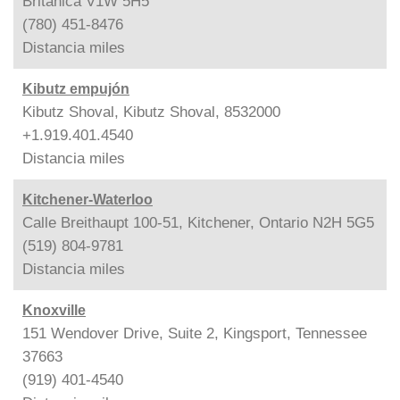
Británica V1W 5H5
(780) 451-8476
Distancia
miles
Kibutz empujón
Kibutz Shoval, Kibutz Shoval, 8532000
+1.919.401.4540
Distancia
miles
Kitchener-Waterloo
Calle Breithaupt 100-51, Kitchener, Ontario N2H 5G5
(519) 804-9781
Distancia
miles
Knoxville
151 Wendover Drive, Suite 2, Kingsport, Tennessee
37663
(919) 401-4540