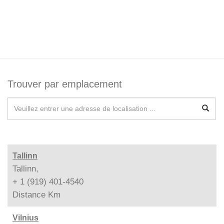
Trouver par emplacement
Tallinn
Tallinn,
+ 1 (919) 401-4540
Distance
Km
Vilnius