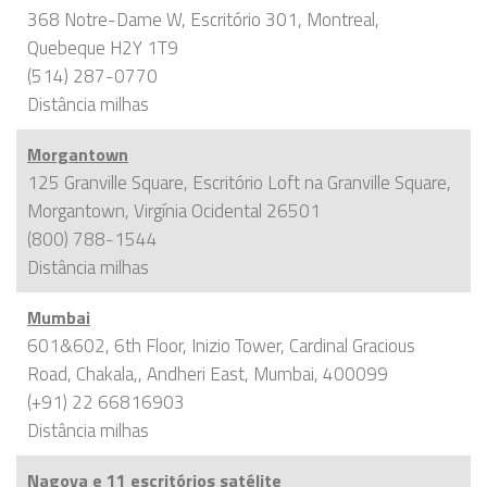
368 Notre-Dame W, Escritório 301, Montreal,
Quebeque H2Y 1T9
(514) 287-0770
Distância
milhas
Morgantown
125 Granville Square, Escritório Loft na Granville Square,
Morgantown, Virgínia Ocidental 26501
(800) 788-1544
Distância
milhas
Mumbai
601&602, 6th Floor, Inizio Tower, Cardinal Gracious
Road, Chakala,, Andheri East, Mumbai, 400099
(+91) 22 66816903
Distância
milhas
Nagoya e 11 escritórios satélite