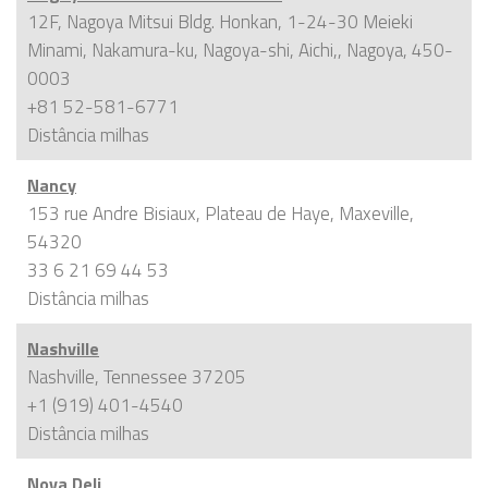
12F, Nagoya Mitsui Bldg. Honkan, 1-24-30 Meieki
Minami, Nakamura-ku, Nagoya-shi, Aichi,, Nagoya, 450-
0003
+81 52-581-6771
Distância
milhas
Nancy
153 rue Andre Bisiaux, Plateau de Haye, Maxeville,
54320
33 6 21 69 44 53
Distância
milhas
Nashville
Nashville, Tennessee 37205
+1 (919) 401-4540
Distância
milhas
Nova Deli