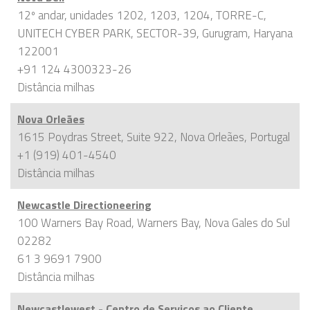
12º andar, unidades 1202, 1203, 1204, TORRE-C,
UNITECH CYBER PARK, SECTOR-39, Gurugram, Haryana
122001
+91 124 4300323-26
Distância
milhas
Nova Orleães
1615 Poydras Street, Suite 922, Nova Orleães, Portugal
+1 (919) 401-4540
Distância
milhas
Newcastle Directioneering
100 Warners Bay Road, Warners Bay, Nova Gales do Sul
02282
61 3 9691 7900
Distância
milhas
Newcastlewest - Centro de Serviços ao Cliente