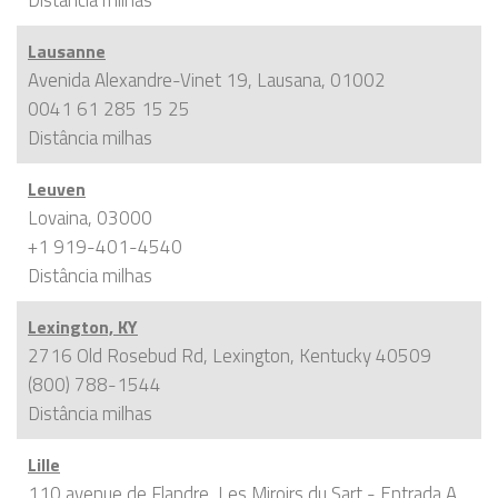
Lausanne
Avenida Alexandre-Vinet 19, Lausana, 01002
0041 61 285 15 25
Distância
milhas
Leuven
Lovaina, 03000
+1 919-401-4540
Distância
milhas
Lexington, KY
2716 Old Rosebud Rd, Lexington, Kentucky 40509
(800) 788-1544
Distância
milhas
Lille
110 avenue de Flandre, Les Miroirs du Sart - Entrada A,