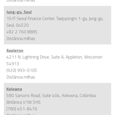
Jung-gu, Seul
15/F Seoul Finance Center, Taepyongro 1-ga, Jung-gu,
Seul, 04520
+82 2 760 8885
Distância
milhas
Appleton
4211 N. Lightning Drive, Suite A, Appleton, Wisconsin
54913
(920) 993-0105
Distância
milhas
Kelowna
580 Sarsons Road, Suite 404, Kelowna, Colúmbia
Britânica V1W 5H5
(780) 451-8476