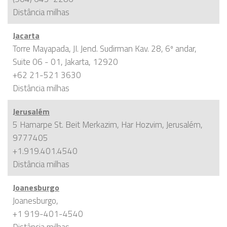
Distância
milhas
Jacarta
Torre Mayapada, JI. Jend. Sudirman Kav. 28, 6º andar,
Suite 06 - 01, Jakarta, 12920
+62 21-521 3630
Distância
milhas
Jerusalém
5 Hamarpe St. Beit Merkazim, Har Hozvim, Jerusalém,
9777405
+1.919.401.4540
Distância
milhas
Joanesburgo
Joanesburgo,
+1 919-401-4540
Distância
milhas