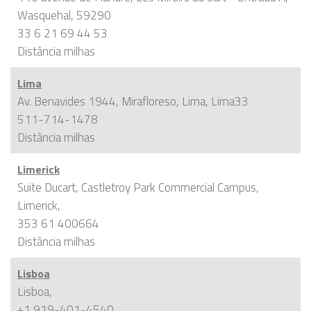
Wasquehal, 59290
33 6 21 69 44 53
Distância
milhas
Lima
Av. Benavides 1944, Mirafloreso, Lima, Lima33
511-714-1478
Distância
milhas
Limerick
Suite Ducart, Castletroy Park Commercial Campus,
Limerick,
353 61 400664
Distância
milhas
Lisboa
Lisboa,
+1 919-401-4540