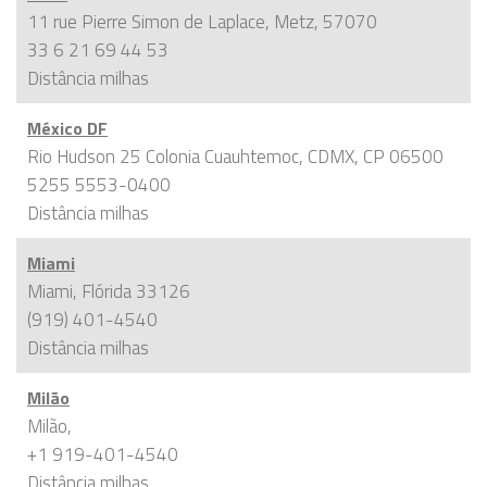
11 rue Pierre Simon de Laplace, Metz, 57070
33 6 21 69 44 53
Distância
milhas
México DF
Rio Hudson 25 Colonia Cuauhtemoc, CDMX, CP 06500
5255 5553-0400
Distância
milhas
Miami
Miami, Flórida 33126
(919) 401-4540
Distância
milhas
Milão
Milão,
+1 919-401-4540
Distância
milhas