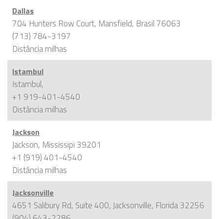
Dallas
704 Hunters Row Court, Mansfield, Brasil 76063
(713) 784-3197
Distância
milhas
Istambul
Istambul,
+1 919-401-4540
Distância
milhas
Jackson
Jackson, Mississipi 39201
+1 (919) 401-4540
Distância
milhas
Jacksonville
4651 Salibury Rd, Suite 400, Jacksonville, Florida 32256
(904) 643-2286