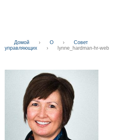
hr-web
Домой
›
О
›
Совет
управляющих
›
lynne_hardman-hr-web