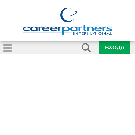
ВХОДА
lynne_hardman-