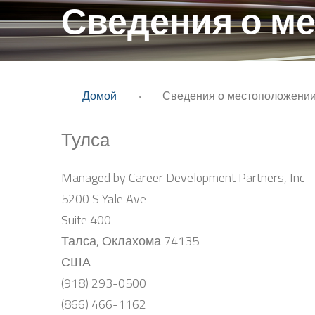
Сведения о м
Домой
›
Сведения о местоположени
Тулса
Managed by Career Development Partners, Inc
5200 S Yale Ave
Suite 400
Талса, Оклахома 74135
США
(918) 293-0500
(866) 466-1162