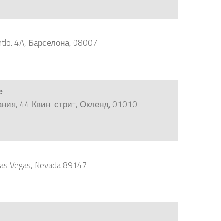
tlo. 4A, Барселона, 08007
е
ания, 44 Квин-стрит, Окленд, 01010
 Las Vegas, Nevada 89147