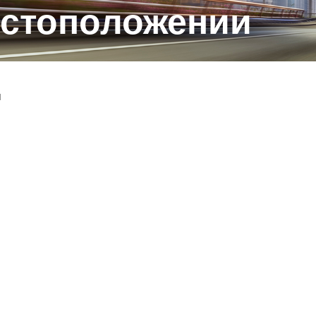
естоположении
и