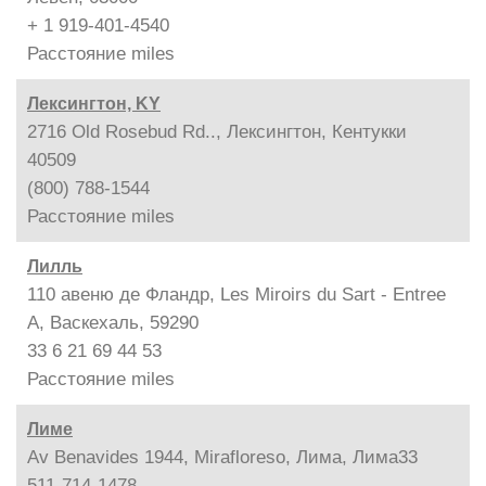
+ 1 919-401-4540
Расстояние
miles
Лексингтон, KY
2716 Old Rosebud Rd.., Лексингтон, Кентукки
40509
(800) 788-1544
Расстояние
miles
Лилль
110 авеню де Фландр, Les Miroirs du Sart - Entree
A, Васкехаль, 59290
33 6 21 69 44 53
Расстояние
miles
Лиме
Av Benavides 1944, Mirafloreso, Лима, Лима33
511-714-1478