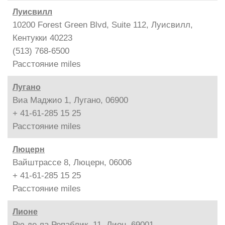
Луисвилл
10200 Forest Green Blvd, Suite 112, Луисвилл,
Кентукки 40223
(513) 768-6500
Расстояние
miles
Лугано
Виа Маджио 1, Лугано, 06900
+ 41-61-285 15 25
Расстояние
miles
Люцерн
Вайштрассе 8, Люцерн, 06006
+ 41-61-285 15 25
Расстояние
miles
Лионе
Рю де ла Репаблик, 11, Лион, 69001