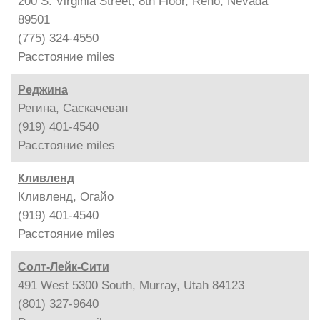
200 S. Virginia Street, 8th Floor, Reno, Nevada
89501
(775) 324-4550
Расстояние
miles
Реджина
Регина, Саскачеван
(919) 401-4540
Расстояние
miles
Кливленд
Кливленд, Огайо
(919) 401-4540
Расстояние
miles
Солт-Лейк-Сити
491 West 5300 South, Murray, Utah 84123
(801) 327-9640