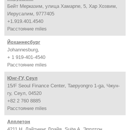
Бейт Мерказим, улица Хамарпе, 5, Хар Хозвим,
Иерусалим, 9777405
+1.919.401.4540
Расстояние
miles
Йоханнесбург
Johannesburg,
+ 1 919-401-4540
Расстояние
miles
Юнг-ГУ, Сеул
15/F Seoul Finance Center, Taepyongro 1-ga, Чжун-
гу, Сеул, 04520
+82 2 760 8885
Расстояние
miles
Апплетон
4211 Н. Лайтнинг Драйв, Suite A, Эпплтон,