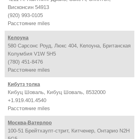
Висконсин 54913
(920) 993-0105
Расстояние
miles
Келоуна
580 Сарсонс Роуд, Люкс 404, Келоуна, Британская
Колумбия V1W 5H5
(780) 451-8476
Расстояние
miles
Кибутз толка
Кибуц Шоваль, Кибуц Шоваль, 8532000
+1.919.401.4540
Расстояние
miles
Москва-Ватерлоо
100-51 Брейтхаупт-стрит, Китченер, Онтарио N2H
5G5