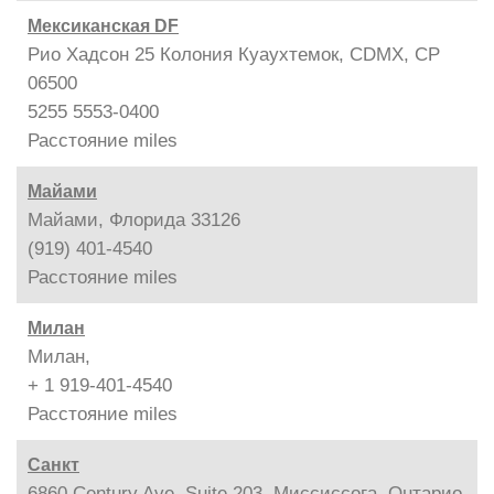
Мексиканская DF
Рио Хадсон 25 Колония Куаухтемок, CDMX, CP
06500
5255 5553-0400
Расстояние
miles
Майами
Майами, Флорида 33126
(919) 401-4540
Расстояние
miles
Милан
Милан,
+ 1 919-401-4540
Расстояние
miles
Санкт
6860 Century Ave, Suite 203, Миссиссога, Онтарио