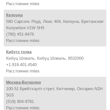
Расстояние
miles
Келоуна
580 Сарсонс Роуд, Люкс 404, Келоуна, Британская
Колумбия V1W 5H5
(780) 451-8476
Расстояние
miles
Кибутз толка
Кибуц Шоваль, Кибуц Шоваль, 8532000
+1.919.401.4540
Расстояние
miles
Москва-Ватерлоо
100-51 Брейтхаупт-стрит, Китченер, Онтарио N2H
5G5
(519) 804-9781
Расстояние
miles