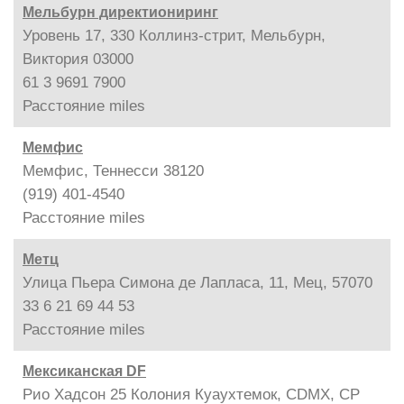
Мельбурн директиониринг
Уровень 17, 330 Коллинз-стрит, Мельбурн,
Виктория 03000
61 3 9691 7900
Расстояние
miles
Мемфис
Мемфис, Теннесси 38120
(919) 401-4540
Расстояние
miles
Метц
Улица Пьера Симона де Лапласа, 11, Мец, 57070
33 6 21 69 44 53
Расстояние
miles
Мексиканская DF
Рио Хадсон 25 Колония Куаухтемок, CDMX, CP