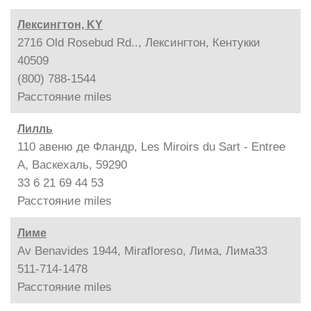
Лексингтон, KY
2716 Old Rosebud Rd.., Лексингтон, Кентукки
40509
(800) 788-1544
Расстояние
miles
Лилль
110 авеню де Фландр, Les Miroirs du Sart - Entree
A, Васкехаль, 59290
33 6 21 69 44 53
Расстояние
miles
Лиме
Av Benavides 1944, Mirafloreso, Лима, Лима33
511-714-1478
Расстояние
miles