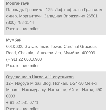
Моргантаун
Площадь Грэнвилл, 125, Лофт-офис на Грэнвилл-
сквер, Моргантаун, Западная Вирджиния 26501
(800) 788-1544
Расстояние
miles
Мумбай
601&602, 6 этаж, Inizio Tower, Cardinal Gracious
Road, Chakala,, Андхери Ист, Мумбаи, 400099
(+ 91) 22 66816903
Расстояние
miles
Отделение в Нагое и 11 спутников
12F, Nagoya Mitsui Bldg. Honkan, 1-24-30 Meieki
Minami, Накамура-ку, Нагоя-ши, Айти,, Нагоя, 450-
0003
+ 81 52-581-6771
Расстояние
miles