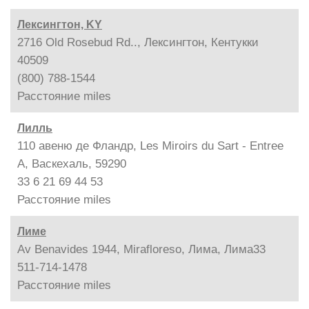
Лексингтон, KY
2716 Old Rosebud Rd.., Лексингтон, Кентукки
40509
(800) 788-1544
Расстояние
miles
Лилль
110 авеню де Фландр, Les Miroirs du Sart - Entree
A, Васкехаль, 59290
33 6 21 69 44 53
Расстояние
miles
Лиме
Av Benavides 1944, Mirafloreso, Лима, Лима33
511-714-1478
Расстояние
miles