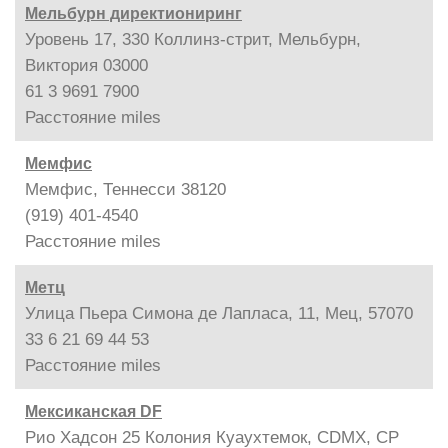
Мельбурн директиониринг
Уровень 17, 330 Коллинз-стрит, Мельбурн,
Виктория 03000
61 3 9691 7900
Расстояние
miles
Мемфис
Мемфис, Теннесси 38120
(919) 401-4540
Расстояние
miles
Метц
Улица Пьера Симона де Лапласа, 11, Мец, 57070
33 6 21 69 44 53
Расстояние
miles
Мексиканская DF
Рио Хадсон 25 Колония Куаухтемок, CDMX, CP