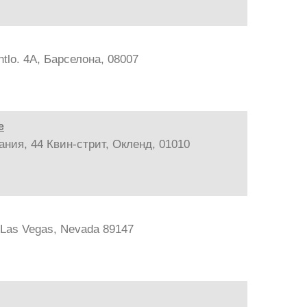
tlo. 4A, Барселона, 08007
е
ания, 44 Квин-стрит, Окленд, 01010
, Las Vegas, Nevada 89147