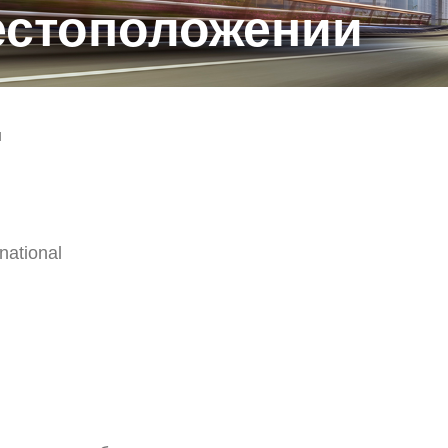
естоположении
и
ational