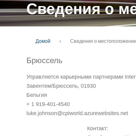
Сведения о м
Домой
›
Сведения о местоположени
Брюссель
Управляется карьерными партнерами Intern
Завентем/Брюссель, 01930
Бельгия
+ 1 919-401-4540
luke.johnson@cpiworld.azurewebsites.net
Контакт: