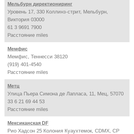
Мельбурн директиониринг
Уровень 17, 330 Коллинз-стрит, Мельбурн,
Виктория 03000
61 3 9691 7900
Расстояние
miles
Мемфис
Мемфис, Теннесси 38120
(919) 401-4540
Расстояние
miles
Метц
Улица Пьера Симона де Лапласа, 11, Мец, 57070
33 6 21 69 44 53
Расстояние
miles
Мексиканская DF
Рио Хадсон 25 Колония Куаухтемок, CDMX, CP