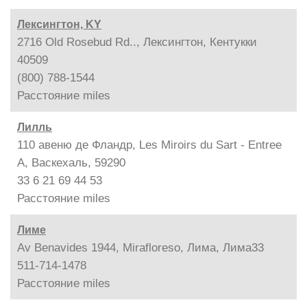
Лексингтон, KY
2716 Old Rosebud Rd.., Лексингтон, Кентукки
40509
(800) 788-1544
Расстояние
miles
Лилль
110 авеню де Фландр, Les Miroirs du Sart - Entree
A, Васкехаль, 59290
33 6 21 69 44 53
Расстояние
miles
Лиме
Av Benavides 1944, Mirafloreso, Лима, Лима33
511-714-1478
Расстояние
miles