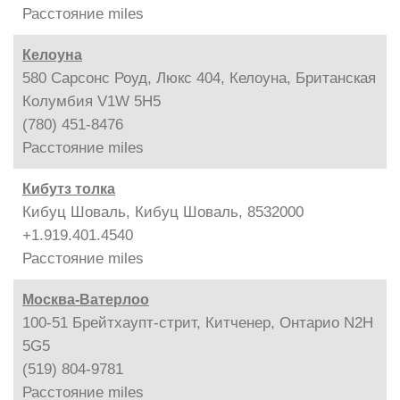
Расстояние
miles
Келоуна
580 Сарсонс Роуд, Люкс 404, Келоуна, Британская
Колумбия V1W 5H5
(780) 451-8476
Расстояние
miles
Кибутз толка
Кибуц Шоваль, Кибуц Шоваль, 8532000
+1.919.401.4540
Расстояние
miles
Москва-Ватерлоо
100-51 Брейтхаупт-стрит, Китченер, Онтарио N2H
5G5
(519) 804-9781
Расстояние
miles