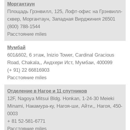
Моргантаун
Площадь Грэнвилл, 125, Лофт-офис на Грэнвилл-
сквер, Моргантаун, Западная Вирджиния 26501
(800) 788-1544
Расстояние
miles
Мумбай
601&602, 6 этаж, Inizio Tower, Cardinal Gracious
Road, Chakala,, Андхери Ист, Мумбаи, 400099
(+ 91) 22 66816903
Расстояние
miles
Отделение в Нагое и 11 спутников
12F, Nagoya Mitsui Bldg. Honkan, 1-24-30 Meieki
Minami, Накамура-ку, Нагоя-ши, Айти,, Нагоя, 450-
0003
+ 81 52-581-6771
Расстояние
miles