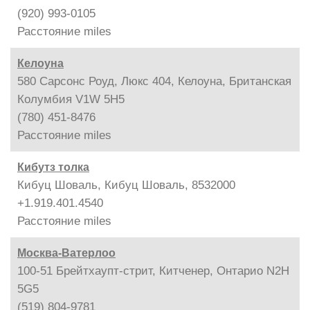
(920) 993-0105
Расстояние
miles
Келоуна
580 Сарсонс Роуд, Люкс 404, Келоуна, Британская
Колумбия V1W 5H5
(780) 451-8476
Расстояние
miles
Кибутз толка
Кибуц Шоваль, Кибуц Шоваль, 8532000
+1.919.401.4540
Расстояние
miles
Москва-Ватерлоо
100-51 Брейтхаупт-стрит, Китченер, Онтарио N2H
5G5
(519) 804-9781