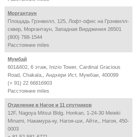
Моргантаун
Площадь Грэнвилл, 125, Лофт-офис на Грэнвилл-
сквер, Моргантаун, Западная Вирджиния 26501
(800) 788-1544
Расстояние
miles
Мумбай
601&602, 6 этаж, Inizio Tower, Cardinal Gracious
Road, Chakala,, Андхери Ист, Мумбаи, 400099
(+ 91) 22 66816903
Расстояние
miles
Отделение в Нагое и 11 спутников
12F, Nagoya Mitsui Bldg. Honkan, 1-24-30 Meieki
Minami, Накамура-ку, Нагоя-ши, Айти,, Нагоя, 450-
0003
+ 81 52-581-6771