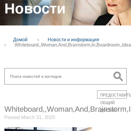
Новости
Домой
›
Новости и информация
›
Whiteboard,,Woman,And,Brainstorm,In,Boardroom,,Idea
ПРЕДОСТАВИТ
ОБЩИЙ
Whiteboard,,Woman,And,Brainstorm,In
ДОСТУП
Posted March 31, 2025