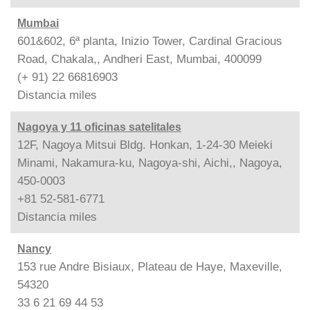
Mumbai
601&602, 6ª planta, Inizio Tower, Cardinal Gracious
Road, Chakala,, Andheri East, Mumbai, 400099
(+ 91) 22 66816903
Distancia
miles
Nagoya y 11 oficinas satelitales
12F, Nagoya Mitsui Bldg. Honkan, 1-24-30 Meieki
Minami, Nakamura-ku, Nagoya-shi, Aichi,, Nagoya,
450-0003
+81 52-581-6771
Distancia
miles
Nancy
153 rue Andre Bisiaux, Plateau de Haye, Maxeville,
54320
33 6 21 69 44 53