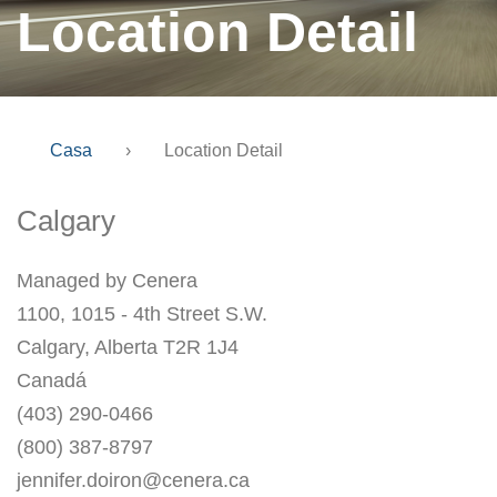
Location Detail
Casa
›
Location Detail
Calgary
Managed by Cenera
1100, 1015 - 4th Street S.W.
Calgary, Alberta T2R 1J4
Canadá
(403) 290-0466
(800) 387-8797
jennifer.doiron@cenera.ca