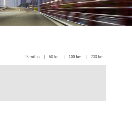
25 millas
|
50 km
|
100 km
|
200 km