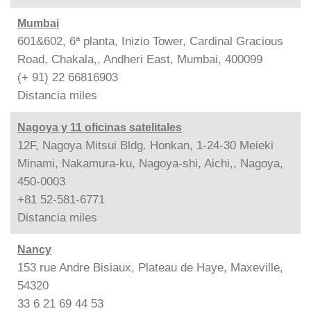
Mumbai
601&602, 6ª planta, Inizio Tower, Cardinal Gracious
Road, Chakala,, Andheri East, Mumbai, 400099
(+ 91) 22 66816903
Distancia
miles
Nagoya y 11 oficinas satelitales
12F, Nagoya Mitsui Bldg. Honkan, 1-24-30 Meieki
Minami, Nakamura-ku, Nagoya-shi, Aichi,, Nagoya,
450-0003
+81 52-581-6771
Distancia
miles
Nancy
153 rue Andre Bisiaux, Plateau de Haye, Maxeville,
54320
33 6 21 69 44 53