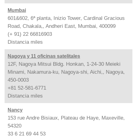
Mumbai
601&602, 6ª planta, Inizio Tower, Cardinal Gracious
Road, Chakala,, Andheri East, Mumbai, 400099
(+ 91) 22 66816903
Distancia
miles
Nagoya y 11 oficinas satelitales
12F, Nagoya Mitsui Bldg. Honkan, 1-24-30 Meieki
Minami, Nakamura-ku, Nagoya-shi, Aichi,, Nagoya,
450-0003
+81 52-581-6771
Distancia
miles
Nancy
153 rue Andre Bisiaux, Plateau de Haye, Maxeville,
54320
33 6 21 69 44 53