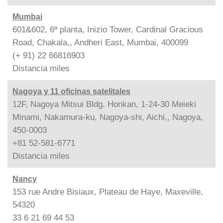
Mumbai
601&602, 6ª planta, Inizio Tower, Cardinal Gracious
Road, Chakala,, Andheri East, Mumbai, 400099
(+ 91) 22 66816903
Distancia
miles
Nagoya y 11 oficinas satelitales
12F, Nagoya Mitsui Bldg. Honkan, 1-24-30 Meieki
Minami, Nakamura-ku, Nagoya-shi, Aichi,, Nagoya,
450-0003
+81 52-581-6771
Distancia
miles
Nancy
153 rue Andre Bisiaux, Plateau de Haye, Maxeville,
54320
33 6 21 69 44 53