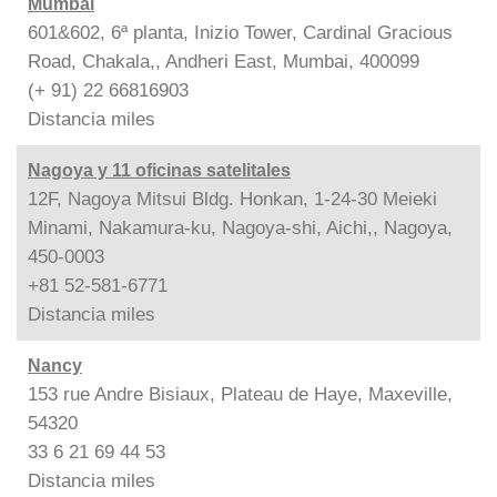
Mumbai
601&602, 6ª planta, Inizio Tower, Cardinal Gracious
Road, Chakala,, Andheri East, Mumbai, 400099
(+ 91) 22 66816903
Distancia
miles
Nagoya y 11 oficinas satelitales
12F, Nagoya Mitsui Bldg. Honkan, 1-24-30 Meieki
Minami, Nakamura-ku, Nagoya-shi, Aichi,, Nagoya,
450-0003
+81 52-581-6771
Distancia
miles
Nancy
153 rue Andre Bisiaux, Plateau de Haye, Maxeville,
54320
33 6 21 69 44 53
Distancia
miles