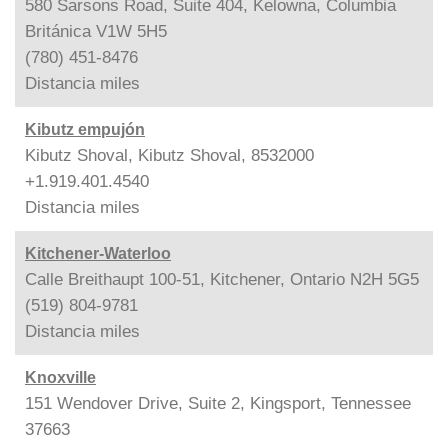
580 Sarsons Road, Suite 404, Kelowna, Columbia
Británica V1W 5H5
(780) 451-8476
Distancia
miles
Kibutz empujón
Kibutz Shoval, Kibutz Shoval, 8532000
+1.919.401.4540
Distancia
miles
Kitchener-Waterloo
Calle Breithaupt 100-51, Kitchener, Ontario N2H 5G5
(519) 804-9781
Distancia
miles
Knoxville
151 Wendover Drive, Suite 2, Kingsport, Tennessee
37663