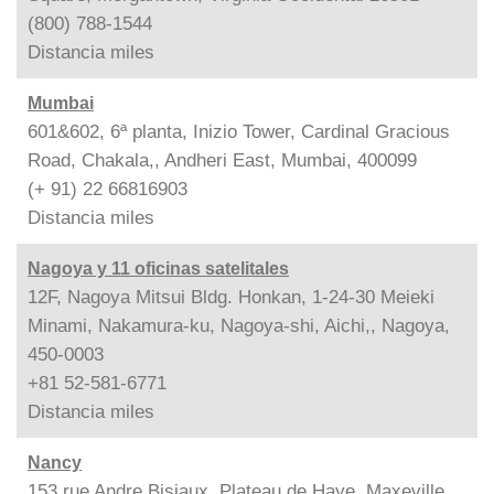
(800) 788-1544
Distancia
miles
Mumbai
601&602, 6ª planta, Inizio Tower, Cardinal Gracious
Road, Chakala,, Andheri East, Mumbai, 400099
(+ 91) 22 66816903
Distancia
miles
Nagoya y 11 oficinas satelitales
12F, Nagoya Mitsui Bldg. Honkan, 1-24-30 Meieki
Minami, Nakamura-ku, Nagoya-shi, Aichi,, Nagoya,
450-0003
+81 52-581-6771
Distancia
miles
Nancy
153 rue Andre Bisiaux, Plateau de Haye, Maxeville,