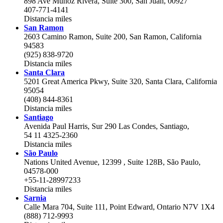
898 Ave Munoz Rivera, Suite 300, San Juan, 00927
407-771-4141
Distancia
miles
San Ramon
2603 Camino Ramon, Suite 200, San Ramon, California
94583
(925) 838-9720
Distancia
miles
Santa Clara
5201 Great America Pkwy, Suite 320, Santa Clara, California
95054
(408) 844-8361
Distancia
miles
Santiago
Avenida Paul Harris, Sur 290 Las Condes, Santiago,
54 11 4325-2360
Distancia
miles
São Paulo
Nations United Avenue, 12399 , Suite 128B, São Paulo,
04578-000
+55-11-28997233
Distancia
miles
Sarnia
Calle Mara 704, Suite 111, Point Edward, Ontario N7V 1X4
(888) 712-9993