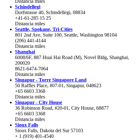
Distancia
miles
Schindellegi
Dorfstrasse 40, Schindellegi, 08834
+41-61-285 15 25
Distancia
miles
Seattle, Spokane, Tri-Cities
801 2nd Ave, Suite 100, Seattle, Washington 98104
(206) 441-4144
Distancia
miles
Shanghai
6008/6F, 887 Huai Hai Road (M), Novel Bldg, Shanghai,
200020
8621-6474-7064
Distancia
miles
Singapur - Torre Singapore Land
50 Raffles Place, #07-01, Singapur, 048623
+65 6603 3368
Distancia
miles
Singapur - City House
36 Robinson Road, #20-01, City House, 68877
+65 6603 3368
Distancia
miles
Sioux Falls
Sioux Falls, Dakota del Sur 57103
+ 1 (919) 401-4540