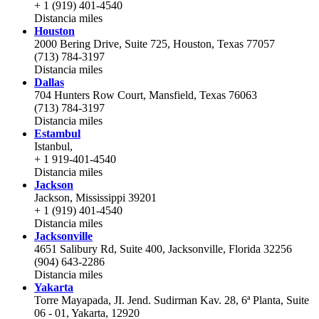
+ 1 (919) 401-4540
Distancia
miles
Houston
2000 Bering Drive, Suite 725, Houston, Texas 77057
(713) 784-3197
Distancia
miles
Dallas
704 Hunters Row Court, Mansfield, Texas 76063
(713) 784-3197
Distancia
miles
Estambul
Istanbul,
+ 1 919-401-4540
Distancia
miles
Jackson
Jackson, Mississippi 39201
+ 1 (919) 401-4540
Distancia
miles
Jacksonville
4651 Salibury Rd, Suite 400, Jacksonville, Florida 32256
(904) 643-2286
Distancia
miles
Yakarta
Torre Mayapada, JI. Jend. Sudirman Kav. 28, 6ª Planta, Suite
06 - 01, Yakarta, 12920