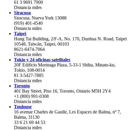
61 3 9691 7900
Distancia
miles
Siracusa
Siracusa, Nueva York 13088
(919) 401-4540
Distancia
miles
Taipei
Hung Tai Building, 2/F-A, No. 170, Dunhua N. Road, Taipei
10548, Taiwán, Taipei, 00103
8621-6474-7064
Distancia
miles
Tokio y 24 oficinas satelitales
20F Edificio Morinaga Plaza, 5-33-1 Shiba, Minato-ku,
Tokio, 108-0014
81 3-5427-7885
Distancia
miles
Toronto
401 Bay Street, Piso 16, Toronto, Ontario M5H 2Y4
+1 (800) 991-0308
Distancia
miles
Toulouse
16 avenue Charles de Gaulle, Les Espaces de Balma, nº 7,
Balma, 31130
33 6 21 69 44 53
Distancia
miles