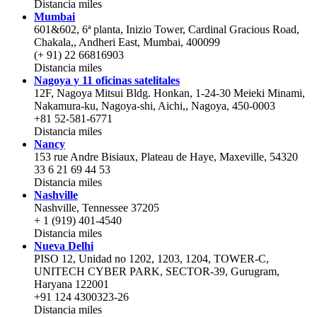
Distancia
miles
Mumbai
601&602, 6ª planta, Inizio Tower, Cardinal Gracious Road,
Chakala,, Andheri East, Mumbai, 400099
(+ 91) 22 66816903
Distancia
miles
Nagoya y 11 oficinas satelitales
12F, Nagoya Mitsui Bldg. Honkan, 1-24-30 Meieki Minami,
Nakamura-ku, Nagoya-shi, Aichi,, Nagoya, 450-0003
+81 52-581-6771
Distancia
miles
Nancy
153 rue Andre Bisiaux, Plateau de Haye, Maxeville, 54320
33 6 21 69 44 53
Distancia
miles
Nashville
Nashville, Tennessee 37205
+ 1 (919) 401-4540
Distancia
miles
Nueva Delhi
PISO 12, Unidad no 1202, 1203, 1204, TOWER-C,
UNITECH CYBER PARK, SECTOR-39, Gurugram,
Haryana 122001
+91 124 4300323-26
Distancia
miles