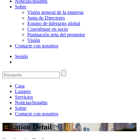
Noticias/Insights
Sobre
Visión general de la empresa
Junta de Directores
Equipo de liderazgo global
Conviértase en socio
Puntuación neta del promotor
Visión
Contacte con nosotros
Sesión
Casa
Lugares
Servicios
Noticias/Insights
Sobre
Contacte con nosotros
Location Detail