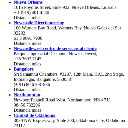
Nueva Orleans
1615 Poydras Street, Suite 922, Nueva Orleans, Luisiana
+ 1 (919) 401-4540
Distancia
miles
Newcastle Directioneering
100 Warners Bay Road, Warners Bay, Nueva Gales del Sur
02282
61 3 9691 7900
Distancia
miles
Newcastlewest-centro de servicios al cliente
Parque empresarial Desmond, Newcastlewest,
+35.3697.7145
Distancia
miles
Bangalore
Sri Samanthu Chambers, #3287, 12th Main, HAL 2nd Stage,
Indiranagar, Bangalore, 560038
(+ 91) 80 67081836
Distancia
miles
Northampton
Newport Pagnell Road West, Northampton, NN4 7JJ
08456 732296
Distancia
miles
Ciudad de Oklahoma
3030 NW Expressway, Suite 200, Oklahoma City, Oklahoma
73112