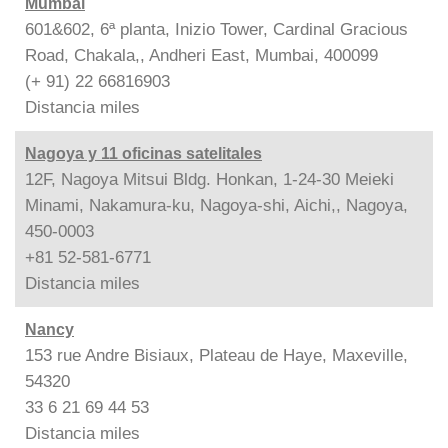
Mumbai
601&602, 6ª planta, Inizio Tower, Cardinal Gracious
Road, Chakala,, Andheri East, Mumbai, 400099
(+ 91) 22 66816903
Distancia
miles
Nagoya y 11 oficinas satelitales
12F, Nagoya Mitsui Bldg. Honkan, 1-24-30 Meieki
Minami, Nakamura-ku, Nagoya-shi, Aichi,, Nagoya,
450-0003
+81 52-581-6771
Distancia
miles
Nancy
153 rue Andre Bisiaux, Plateau de Haye, Maxeville,
54320
33 6 21 69 44 53
Distancia
miles