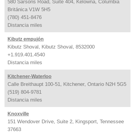
580 Sarsons Road, Suite 404, Kelowna, Columbia
Británica V1W 5H5
(780) 451-8476
Distancia
miles
Kibutz empujón
Kibutz Shoval, Kibutz Shoval, 8532000
+1.919.401.4540
Distancia
miles
Kitchener-Waterloo
Calle Breithaupt 100-51, Kitchener, Ontario N2H 5G5
(519) 804-9781
Distancia
miles
Knoxville
151 Wendover Drive, Suite 2, Kingsport, Tennessee
37663