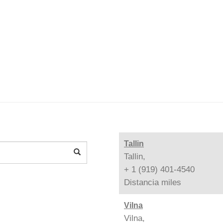
Tallin
Tallin,
+ 1 (919) 401-4540
Distancia
miles
Vilna
Vilna,