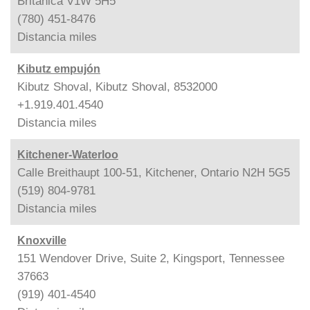
Británica V1W 5H5
(780) 451-8476
Distancia
miles
Kibutz empujón
Kibutz Shoval, Kibutz Shoval, 8532000
+1.919.401.4540
Distancia
miles
Kitchener-Waterloo
Calle Breithaupt 100-51, Kitchener, Ontario N2H 5G5
(519) 804-9781
Distancia
miles
Knoxville
151 Wendover Drive, Suite 2, Kingsport, Tennessee
37663
(919) 401-4540