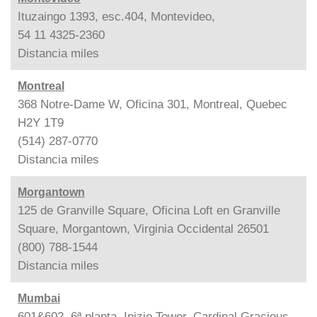
Ituzaingo 1393, esc.404, Montevideo,
54 11 4325-2360
Distancia
miles
Montreal
368 Notre-Dame W, Oficina 301, Montreal, Quebec
H2Y 1T9
(514) 287-0770
Distancia
miles
Morgantown
125 de Granville Square, Oficina Loft en Granville
Square, Morgantown, Virginia Occidental 26501
(800) 788-1544
Distancia
miles
Mumbai
601&602, 6ª planta, Inizio Tower, Cardinal Gracious