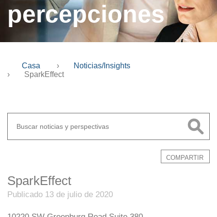
percepciones
Casa
›
Noticias/Insights
›
SparkEffect
COMPARTIR
SparkEffect
Publicado 13 de julio de 2020
10220 SW Greenburg Road Suite 380