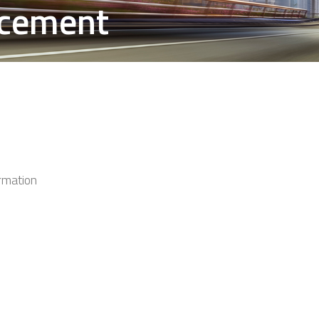
acement
ormation