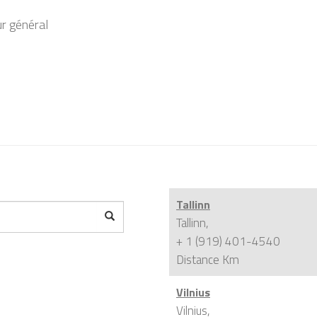
ur général
Tallinn
Tallinn,
+ 1 (919) 401-4540
Distance
Km
Vilnius
Vilnius,