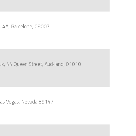
o. 4A, Barcelone, 08007
aux, 44 Queen Street, Auckland, 01010
 Las Vegas, Nevada 89147