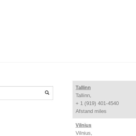
Tallinn
Tallinn,
+ 1 (919) 401-4540
Afstand
miles
Vilnius
Vilnius,