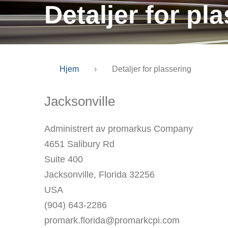
Detaljer for pl
Hjem
›
Detaljer for plassering
Jacksonville
Administrert av promarkus Company
4651 Salibury Rd
Suite 400
Jacksonville, Florida 32256
USA
(904) 643-2286
promark.florida@promarkcpi.com