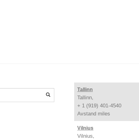
Tallinn
Tallinn,
+ 1 (919) 401-4540
Avstand
miles
Vilnius
Vilnius,