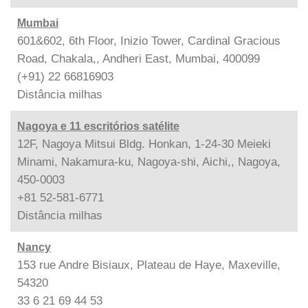
Mumbai
601&602, 6th Floor, Inizio Tower, Cardinal Gracious
Road, Chakala,, Andheri East, Mumbai, 400099
(+91) 22 66816903
Distância
milhas
Nagoya e 11 escritórios satélite
12F, Nagoya Mitsui Bldg. Honkan, 1-24-30 Meieki
Minami, Nakamura-ku, Nagoya-shi, Aichi,, Nagoya,
450-0003
+81 52-581-6771
Distância
milhas
Nancy
153 rue Andre Bisiaux, Plateau de Haye, Maxeville,
54320
33 6 21 69 44 53