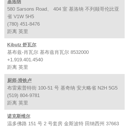
基洛纳
580 Sarsons Road、 404 室 基洛纳 不列颠哥伦比亚
省 V1W 5H5
(780) 451-8476
距离
英里
Kibutz 舒瓦尔
基布兹-肖瓦尔 基布兹肖瓦尔 8532000
+1.919.401.4540
距离
英里
厨师-滑铁卢
布雷索普特街 100-51 号 基奇纳 安大略省 N2H 5G5
(519) 804-9781
距离
英里
诺克斯维尔
温多佛路 151 号 2 号套房 金斯波特 田纳西州 37663