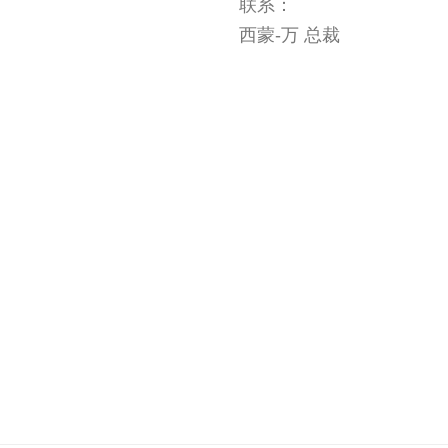
联系：
西蒙-万 总裁