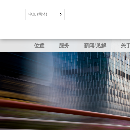
中文 (简体)
位置
服务
新闻/见解
关