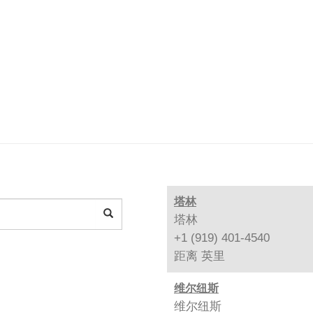
塔林
塔林
+1 (919) 401-4540
距离
英里
维尔纽斯
维尔纽斯