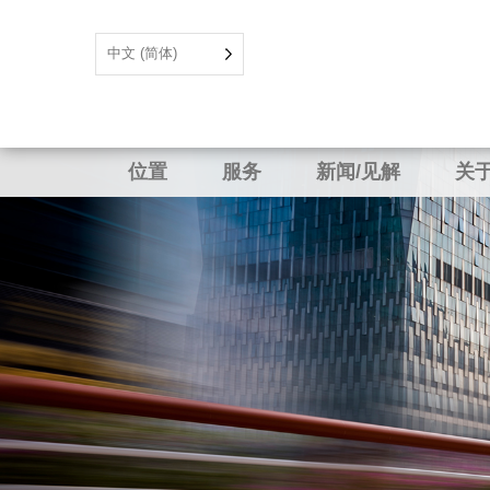
中文 (简体)
位置
服务
新闻/见解
关