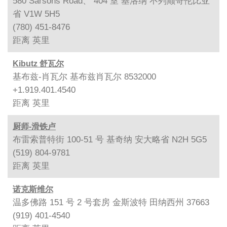
580 Sarsons Road、 404 室 基洛纳 不列颠哥伦比亚
省 V1W 5H5
(780) 451-8476
距离
英里
Kibutz 舒瓦尔
基布兹-肖瓦尔 基布兹肖瓦尔 8532000
+1.919.401.4540
距离
英里
厨师-滑铁卢
布雷索普特街 100-51 号 基奇纳 安大略省 N2H 5G5
(519) 804-9781
距离
英里
诺克斯维尔
温多佛路 151 号 2 号套房 金斯波特 田纳西州 37663
(919) 401-4540