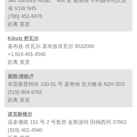
580 Sarsons Road、 404 室 基洛纳 不列颠哥伦比亚
省 V1W 5H5
(780) 451-8476
距离
英里
Kibutz 舒瓦尔
基布兹-肖瓦尔 基布兹肖瓦尔 8532000
+1.919.401.4540
距离
英里
厨师-滑铁卢
布雷索普特街 100-51 号 基奇纳 安大略省 N2H 5G5
(519) 804-9781
距离
英里
诺克斯维尔
温多佛路 151 号 2 号套房 金斯波特 田纳西州 37663
(919) 401-4540