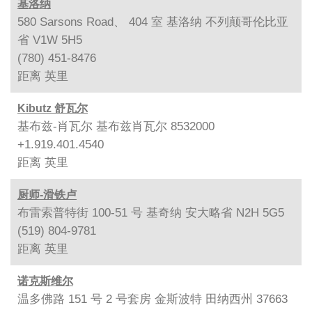
基洛纳
580 Sarsons Road、 404 室 基洛纳 不列颠哥伦比亚
省 V1W 5H5
(780) 451-8476
距离
英里
Kibutz 舒瓦尔
基布兹-肖瓦尔 基布兹肖瓦尔 8532000
+1.919.401.4540
距离
英里
厨师-滑铁卢
布雷索普特街 100-51 号 基奇纳 安大略省 N2H 5G5
(519) 804-9781
距离
英里
诺克斯维尔
温多佛路 151 号 2 号套房 金斯波特 田纳西州 37663