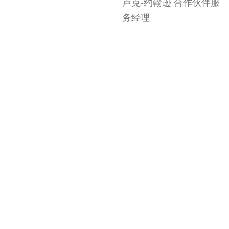
卢克-约翰逊 合作伙伴服
务经理