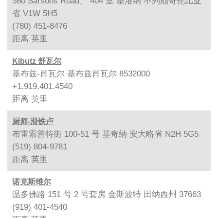
580 Sarsons Road、 404 室 基洛纳 不列颠哥伦比亚
省 V1W 5H5
(780) 451-8476
距离
英里
Kibutz 舒瓦尔
基布兹-肖瓦尔 基布兹肖瓦尔 8532000
+1.919.401.4540
距离
英里
厨师-滑铁卢
布雷索普特街 100-51 号 基奇纳 安大略省 N2H 5G5
(519) 804-9781
距离
英里
诺克斯维尔
温多佛路 151 号 2 号套房 金斯波特 田纳西州 37663
(919) 401-4540