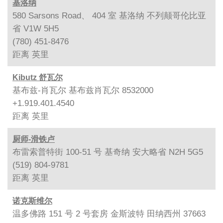
基洛纳
580 Sarsons Road、 404 室 基洛纳 不列颠哥伦比亚
省 V1W 5H5
(780) 451-8476
距离
英里
Kibutz 舒瓦尔
基布兹-肖瓦尔 基布兹肖瓦尔 8532000
+1.919.401.4540
距离
英里
厨师-滑铁卢
布雷索普特街 100-51 号 基奇纳 安大略省 N2H 5G5
(519) 804-9781
距离
英里
诺克斯维尔
温多佛路 151 号 2 号套房 金斯波特 田纳西州 37663