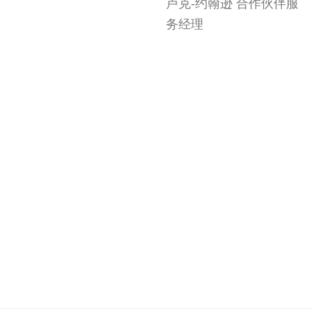
卢克-约翰逊 合作伙伴服
务经理