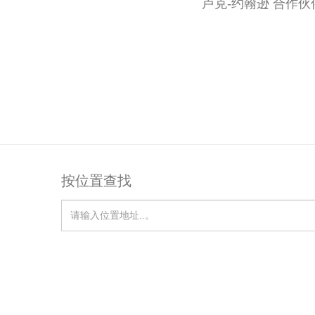
卢克-约翰逊 合作
按位置查找