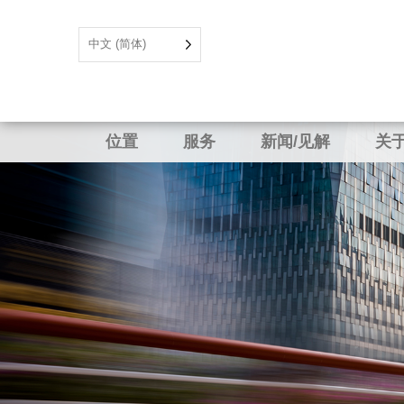
中文 (简体)
位置
服务
新闻/见解
关