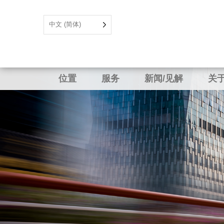
中文 (简体)
位置
服务
新闻/见解
关