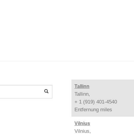
Tallinn
Tallinn,
+ 1 (919) 401-4540
Entfernung
miles
Vilnius
Vilnius,