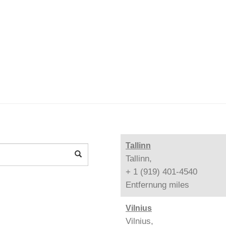
Tallinn
Tallinn,
+ 1 (919) 401-4540
Entfernung
miles
Vilnius
Vilnius,