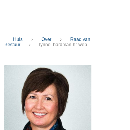
hr-web
Huis
›
Over
›
Raad van
Bestuur
›
lynne_hardman-hr-web