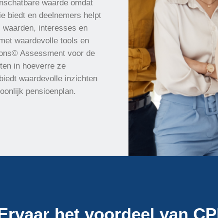
n onschatbare waarde omdat
tie biedt en deelnemers helpt
, waarden, interesses en
met waardevolle tools en
tions© Assessment voor de
ten in hoeverre ze
biedt waardevolle inzichten
soonlijk pensioenplan.
Ervaar het voordeel van CP