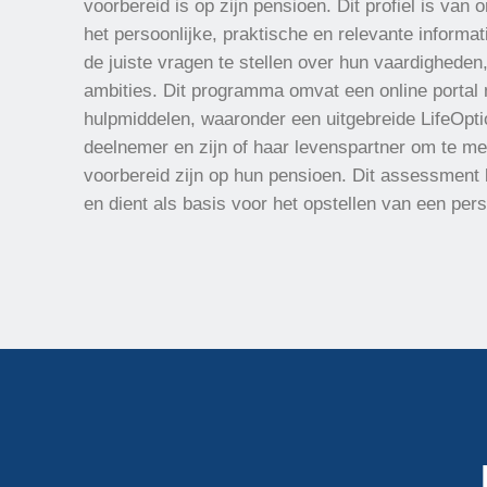
voorbereid is op zijn pensioen. Dit profiel is va
het persoonlijke, praktische en relevante informa
de juiste vragen te stellen over hun vaardigheden
ambities. Dit programma omvat een online portal 
hulpmiddelen, waaronder een uitgebreide LifeOp
deelnemer en zijn of haar levenspartner om te me
voorbereid zijn op hun pensioen. Dit assessment 
en dient als basis voor het opstellen van een per