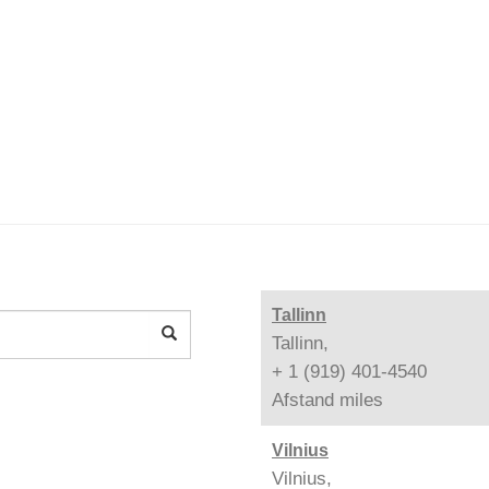
Tallinn
Tallinn,
+ 1 (919) 401-4540
Afstand
miles
Vilnius
Vilnius,