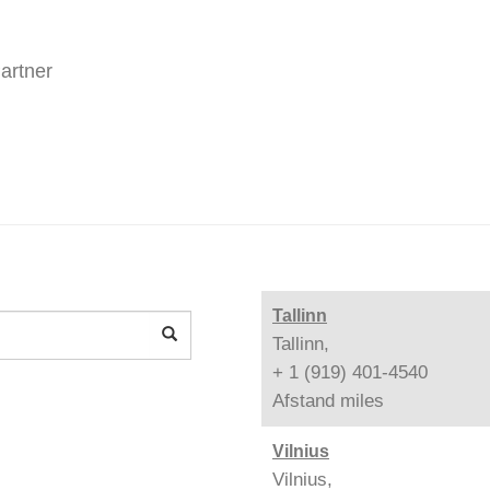
artner
Tallinn
Tallinn,
+ 1 (919) 401-4540
Afstand
miles
Vilnius
Vilnius,