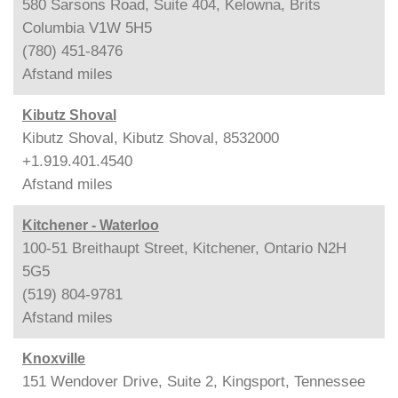
580 Sarsons Road, Suite 404, Kelowna, Brits
Columbia V1W 5H5
(780) 451-8476
Afstand
miles
Kibutz Shoval
Kibutz Shoval, Kibutz Shoval, 8532000
+1.919.401.4540
Afstand
miles
Kitchener - Waterloo
100-51 Breithaupt Street, Kitchener, Ontario N2H
5G5
(519) 804-9781
Afstand
miles
Knoxville
151 Wendover Drive, Suite 2, Kingsport, Tennessee