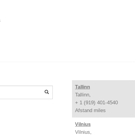
&
Tallinn
Tallinn,
+ 1 (919) 401-4540
Afstand
miles
Vilnius
Vilnius,