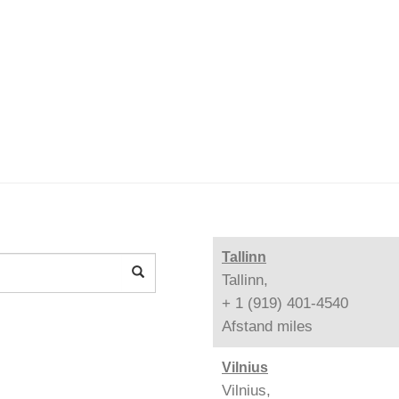
Tallinn
Tallinn,
+ 1 (919) 401-4540
Afstand
miles
Vilnius
Vilnius,